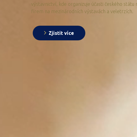
výstavnictví, kde organizuje účasti českého státu
firem na mezinárodních výstavách a veletrzích.
Zjistit více