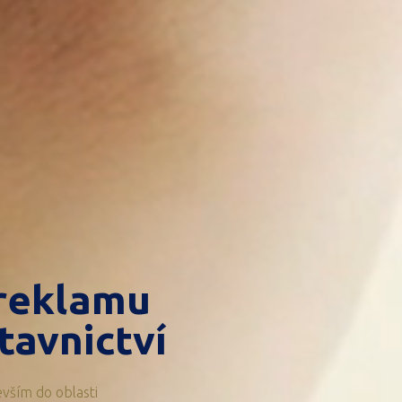
 reklamu
tavnictví
evším do oblasti