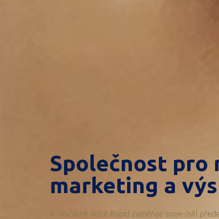
Společnost pro
marketing a výs
V současné době Rapid zaměřuje svoje úsilí před