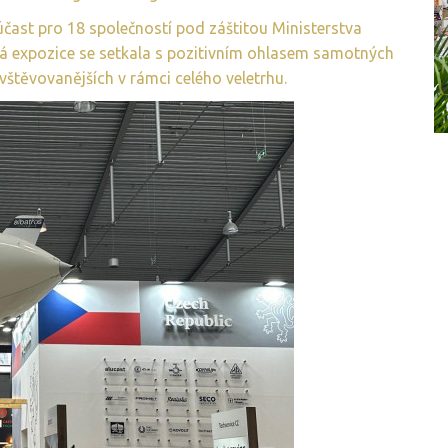
 účast pro 18 společností pod záštitou Ministerstva
á expozice se setkala s pozitivním ohlasem samotných
vštěvovanějších v rámci celého veletrhu.