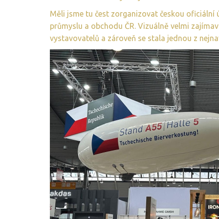
Měli jsme tu čest zorganizovat českou oficiální
průmyslu a obchodu ČR. Vizuálně velmi zajímav
vystavovatelů a zároveň se stala jednou z nejna